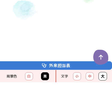
外来担当表
埼玉医科大学
かわごえクリニック
大
背景色
白
黒
文字
小
中
KAWAGOE CLINIC
049-238-8111
（代）
クリニックの紹介
受診のご案内
診療科のご案内
お問い合わせ一覧