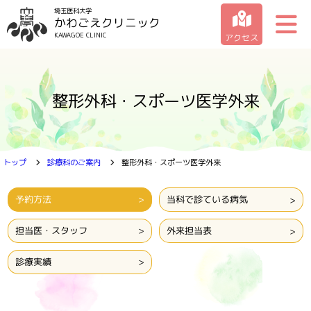
埼玉医科大学
かわごえクリニック
KAWAGOE CLINIC
アクセス
クリニックの紹介
整形外科・スポーツ医学外来
受診のご案内
診療科のご案内
トップ
診療科のご案内
整形外科・スポーツ医学外来
お問い合わせ一覧
予約方法
当科で診ている病気
担当医・スタッフ
外来担当表
診療実績