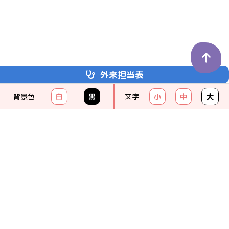
外来担当表
埼玉医科大学
かわごえクリニック
大
背景色
白
黒
文字
小
中
KAWAGOE CLINIC
049-238-8111
（代）
クリニックの紹介
受診のご案内
診療科のご案内
お問い合わせ一覧
アクセス
お知らせ一覧
プライバシーポリシー
サイトマップ
研究情報の公開