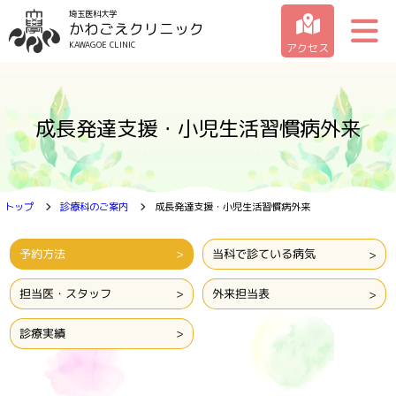
埼玉医科大学
かわごえクリニック
KAWAGOE CLINIC
アクセス
クリニックの紹介
成長発達支援・小児生活習慣病外来
受診のご案内
診療科のご案内
トップ
診療科のご案内
成長発達支援・小児生活習慣病外来
お問い合わせ一覧
予約方法
当科で診ている病気
担当医・スタッフ
外来担当表
診療実績