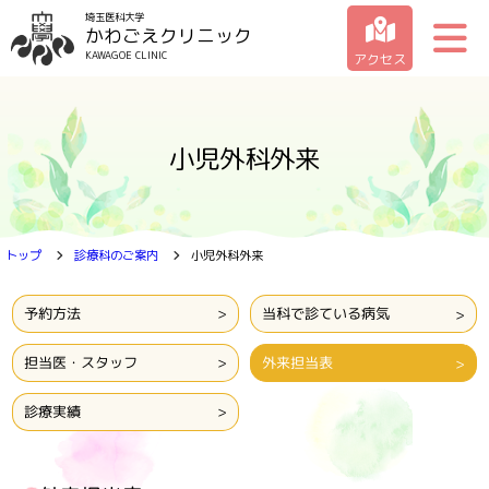
埼玉医科大学
かわごえクリニック
KAWAGOE CLINIC
アクセス
クリニックの紹介
小児外科外来
受診のご案内
診療科のご案内
トップ
診療科のご案内
小児外科外来
お問い合わせ一覧
予約方法
当科で診ている病気
担当医・スタッフ
外来担当表
診療実績