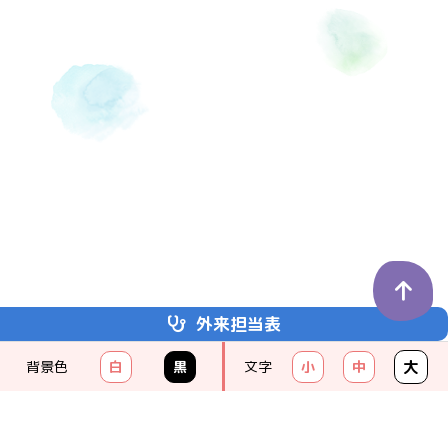
外来担当表
埼玉医科大学
かわごえクリニック
大
背景色
白
黒
文字
小
中
KAWAGOE CLINIC
049-238-8111
（代）
クリニックの紹介
受診のご案内