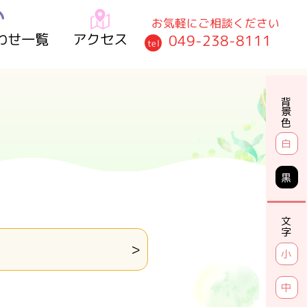
お気軽にご相談ください
わせ一覧
アクセス
049-238-8111
tel
背景色
白
黒
文字
小
中