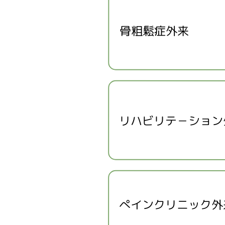
骨粗鬆症外来
リハビリテ－ション
ぺインクリニック外