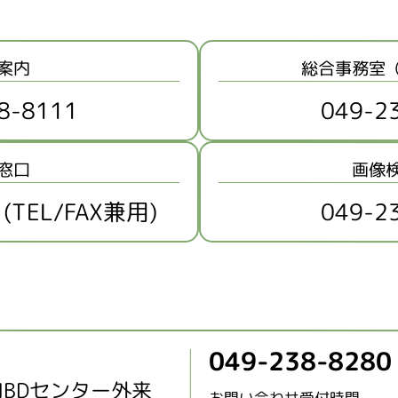
案内
総合事務室
8-8111
049-2
窓口
画像
 (TEL/FAX兼用)
049-2
049-238-8280
IBDセンター外来
お問い合わせ受付時間