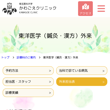
埼玉医科大学
かわごえクリニック
KAWAGOE CLINIC
アクセス
クリニックの紹介
東洋医学（鍼灸・漢方）外来
受診のご案内
診療科のご案内
トップ
診療科のご案内
東洋医学（鍼灸・漢方）外来
お問い合わせ一覧
予約方法
当科で診ている病気
担当医・スタッフ
外来担当表
診療実績