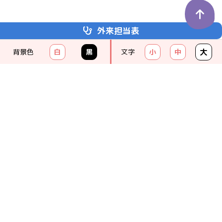
外来担当表
埼玉医科大学
かわごえクリニック
大
背景色
白
黒
文字
小
中
KAWAGOE CLINIC
049-238-8111
（代）
クリニックの紹介
受診のご案内
診療科のご案内
お問い合わせ一覧
アクセス
お知らせ一覧
プライバシーポリシー
サイトマップ
研究情報の公開
© KAWAGOE CLINIC