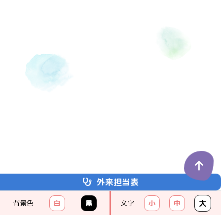
外来担当表
埼玉医科大学
かわごえクリニック
大
背景色
白
黒
文字
小
中
KAWAGOE CLINIC
049-238-8111
（代）