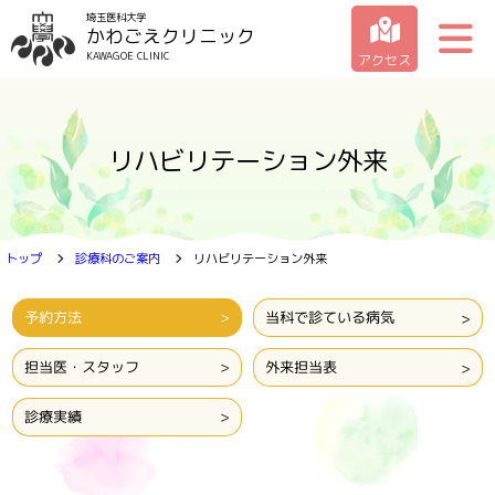
埼玉医科大学
かわごえクリニック
KAWAGOE CLINIC
アクセス
クリニックの紹介
リハビリテーション外来
受診のご案内
診療科のご案内
トップ
診療科のご案内
リハビリテーション外来
お問い合わせ一覧
予約方法
当科で診ている病気
担当医・スタッフ
外来担当表
診療実績