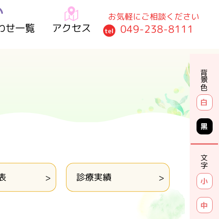
お気軽にご相談ください
わせ一覧
アクセス
049-238-8111
tel
背景色
白
黒
文字
表
診療実績
小
中