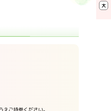
大
うえご持参ください。