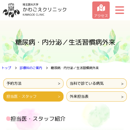
埼玉医科大学
かわごえクリニック
KAWAGOE CLINIC
アクセス
クリニックの紹介
糖尿病・内分泌／生活習慣病外来
受診のご案内
診療科のご案内
トップ
診療科のご案内
糖尿病・内分泌／生活習慣病外来
お問い合わせ一覧
予約方法
当科で診ている病気
担当医・スタッフ
外来担当表
担当医・スタッフ紹介