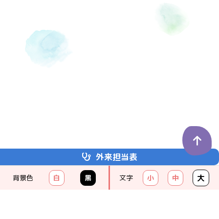
外来担当表
埼玉医科大学
かわごえクリニック
大
背景色
白
黒
文字
小
中
KAWAGOE CLINIC
049-238-8111
（代）
クリニックの紹介
受診のご案内