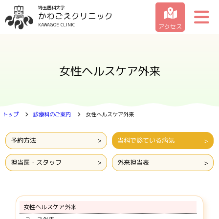
埼玉医科大学
かわごえクリニック
KAWAGOE CLINIC
アクセス
クリニックの紹介
女性ヘルスケア外来
受診のご案内
診療科のご案内
トップ
診療科のご案内
女性ヘルスケア外来
お問い合わせ一覧
予約方法
当科で診ている病気
担当医・スタッフ
外来担当表
女性ヘルスケア外来