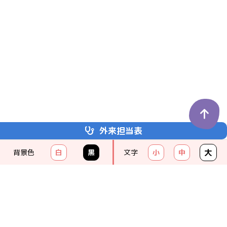
外来担当表
埼玉医科大学
かわごえクリニック
大
背景色
白
黒
文字
小
中
KAWAGOE CLINIC
049-238-8111
（代）
クリニックの紹介
受診のご案内
診療科のご案内
お問い合わせ一覧
アクセス
お知らせ一覧